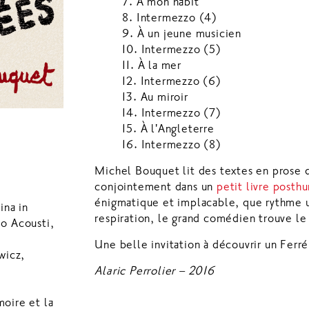
7. À mon habit
8. Intermezzo (4)
9. À un jeune musicien
10. Intermezzo (5)
11. À la mer
12. Intermezzo (6)
13. Au miroir
14. Intermezzo (7)
15. À l'Angleterre
16. Intermezzo (8)
Michel Bouquet lit des textes en prose 
conjointement dans un
petit livre posth
énigmatique et implacable, que rythme u
ina in
respiration, le grand comédien trouve le
o Acousti,
Une belle invitation à découvrir un Ferré
wicz,
Alaric Perrolier – 2016
oire et la