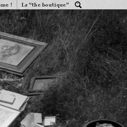
mme !
La “the boutique”