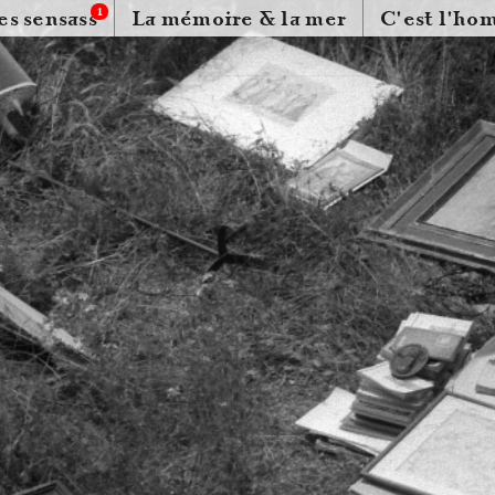
1
es sensass
La mémoire & la mer
C'est l'ho