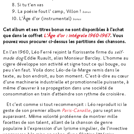
8.
Si tu t'en vas
9.
La poésie fout l' camp, Villon !
bonus
10.
L'Âge d'or (instrumental)
bonus
Cet album et ses titres bonus ne sont disponibles à l'achat
que dans le coffret
L'Âge d'or : intégrale 1960-1967
. Vous
pouvez vous procurer ci-dessus les partitions des chansons.
En l'an 1960, Léo Ferré rejoint la florissante firme du
self-
made dog
Eddie Ruault, alias Monsieur Barclay. L'homme au
cigare développe son activité et signe tout ce qui bouge, ou
peu s'en faut. Voila donc Léo-de-la-Marge remis dans le
texte, au bon endroit, au bon moment. C'est-à-dire au cœur
d'une machinerie industrielle et promotionnelle puissante, à
même d'œuvrer à sa propagation dans une société de
consommation en train d'atteindre son rythme de croisière.
Et c'est comme si tout recommençait : Léo reproduit ici le
geste de son premier album
Paris-Canaille
, paru sept ans
auparavant. Même volonté protéenne de montrer mille
facettes de son talent, allant de la chanson de genre
populaire à l'expression d'un lyrisme singulier, de l'invective