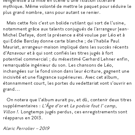
vengeresse à la mise en scène d'une filiation littéraire
mythique. Même volonté de mettre le paquet pour séduire le
plus grand nombre, sans pour autant se renier.
Mais cette fois c'est un bolide rutilant qui sort de l'usine,
notamment grâce aux talents conjugués de l'arrangeur Jean-
Michel Defaye, dont la présence a été voulue par Léo et à
qui Eddie Barclay donne carte blanche ; de l'habile Paul
Mauriat, arrangeur-maison impliqué dans les succès récents
d'Aznavour et à qui sont confiés les titres jugés à fort
potentiel commercial ; du mésestimé Gerhard Lehner enfin,
remarquable ingénieur du son. Les chansons de Léo,
inchangées sur le fond sinon dans leur écriture, gagnent une
incisivité et une flagrance supérieures. Avec cet album,
étonnamment court, les portes du vedettariat vont s'ouvrir en
grand...
On notera que l'album aurait pu, et dû, contenir deux titres
supplémentaires :
L'Âge d'or
et
La poésie fout l' camp,
Villon !
. Longtemps jugés perdus, ces enregistrements sont
réapparus en 2013.
Alaric Perrolier – 2019